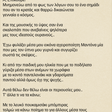
Μνημονεύω από το φως των λόγων σου το ένα σημάδι
που αν το κρατάς και θαρρώ δικαιώνεται
γενναία ο κόσμος.
Και της μουσικής το ύψος σαν ένα
σκαλοπάτι που ανεβαίνεις ψηλότερα
μες τους ιδεατούς ουρανούς..
Έχω φυλάξει μέσα μου εικόνα αχειροποίητη Μαντόνα μία
που μες τον ύπνο μου γυρνά και συγυρίζει
σωστά τις σκέψεις..
Κι από την παιδική μου ηλικία που με το ποδήλατο
γύριζα μέσα στων ανέμων τα χωράφια
με το κοντό παντελονάκι και γδαρσίματα
παντού αλλά όμως όχι της ψυχής..
Αυτά θέλω δεν θέλω είναι οι περιουσίες μου..
Τ’ άλλα τι να τα κάνω;
Με το λευκό πουκαμισάκι μπόμπιρας
τολμώ να κάνω ποίημα το για άλλους μέσα τους