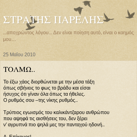
ΣΤΡΑΤΗΣ ΠΑΡΕΛΗΣ
...αποχρώντος λόγου... Δεν είναι ποίηση αυτό, είναι ο καημός
μου…
25 Μαΐου 2010
ΤΟΛΜΩ..
Το έξω χάος διορθώνεται με την μέσα τάξη
όπως σβήνεις το φως το βράδυ και είσαι
ήσυχος ότι γίναν όλα όπως τα ήθελες.
Ο ρυθμός σου –της νίκης ρυθμός..
Τρύπιος εγωισμός του καλικάντζαρου ανθρώπου
που αψηφά τις αισθήσεις του, δεν ξέρει
ν’ αγρυπνά πιο ψηλά μες την πανταχού ηδονή..
Α, Επίκουρε!