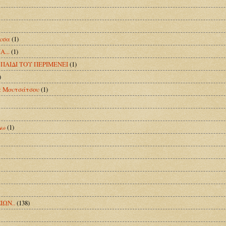
ουσα
(1)
...
(1)
 ΠΑΙΔΙ ΤΟΥ ΠΕΡΙΜΕΝΕΙ
(1)
)
α Μουτσάτσου
(1)
Δω
(1)
ΙΩΝ..
(138)