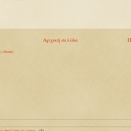
Αρχική σελίδα
Π
ς (Atom)
α επιζεί της γλώσσας...
(1)