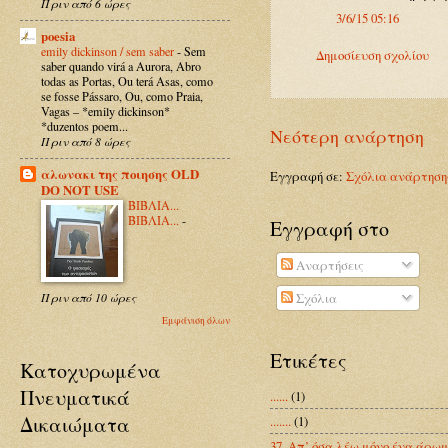
Πριν από 6 ώρες
3/6/15 05:16
poesia
emily dickinson / sem saber
-
Sem
Δημοσίευση σχολίου
saber quando virá a Aurora, Abro
todas as Portas, Ou terá Asas, como
se fosse Pássaro, Ou, como Praia,
Vagas – *emily dickinson*
*duzentos poem...
Νεότερη ανάρτηση
Πριν από 8 ώρες
αλωνακι της ποιησης OLD
Εγγραφή σε:
Σχόλια ανάρτηση
DO NOT USE
ΒΙΒΛΙΑ...
ΒΙΒΛΙΑ...
-
Εγγραφή στο
Αναρτήσεις
Σχόλια
Πριν από 10 ώρες
Εμφάνιση όλων
Ετικέτες
Κατοχυρωμένα
Πνευματικά
......
(1)
Δικαιώματα
.......
(1)
37. Απ’ όσα λέω μόνο ένα άρωμ