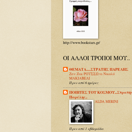
http://www.bookstars.gr/
ΟΙ ΑΛΛΟΙ ΤΡΟΠΟΙ ΜΟΥ..
ΘΕΜΑΤΑ.....ΣΤΡΑΤΗΣ ΠΑΡΕΛΗΣ
Ζαν Ζακ ΡΟΥΣΣΩ vs Νικολό
ΜΑΚΙΑΒΕΛΙ
Πριν από 6 ημέρες
ΠΟΙΗΤΕΣ ΤΟΥ ΚΟΣΜΟΥ...Στρατή
Παρέλης..
ALDA MERINI
Πριν από 1 εβδομάδα