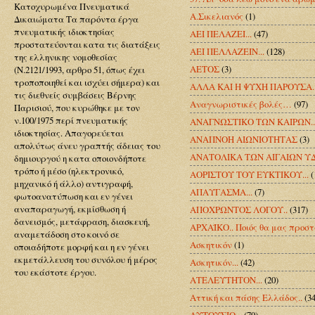
Κατοχυρωμένα Πνευματικά
Α.Σικελιανός
(1)
Δικαιώματα Τα παρόντα έργα
πνευματικής ιδιοκτησίας
ΑΕΙ ΠΕΛΑΖΕΙ...
(47)
προστατεύονται κατα τις διατάξεις
ΑΕΙ ΠΕΛΛΑΖΕΙΝ...
(128)
της ελληνικης νομοθεσίας
ΑΕΤΟΣ
(3)
(Ν.2121/1993, αρθρο 51, όπως έχει
τροποποιηθεί και ισχύει σήμερα) και
ΑΛΛΑ ΚΑΙ Η ΨΥΧΗ ΠΑΡΟΥΣΑ.
τις διεθνείς συμβάσεις Βέρνης
Αναγνωριστικές βολές…
(97)
Παρισιού, που κυρώθηκε με τον
ν.100/1975 περί πνευματικής
ΑΝΑΓΝΩΣΤΙΚΟ ΤΩΝ ΚΑΙΡΩΝ..
ιδιοκτησίας. Απαγορεύεται
ΑΝΑΠΝΟΗ ΑΙΩΝΙΟΤΗΤΑΣ
(3)
απολύτως άνευ γραπτής άδειας του
ΑΝΑΤΟΛΙΚΑ ΤΩΝ ΑΙΓΑΙΩΝ ΥΔ
δημιουργού η κατα οποιονδήποτε
τρόπο ή μέσο (ηλεκτρονικό,
ΑΟΡΙΣΤΟΥ ΤΟΥ ΕΥΚΤΙΚΟΥ...
(
μηχανικό ή άλλο) αντιγραφή,
ΑΠΑΥΓΑΣΜΑ...
(7)
φωτοανατύπωση και εν γένει
αναπαραγωγή, εκμίσθωση ή
ΑΠΟΧΡΩΝΤΟΣ ΛΟΓΟΥ..
(317)
δανεισμός, μετάφραση, διασκευή,
ΑΡΧΑΪΚΟ.. Ποιός θα μας προστ
αναμετάδοση στο κοινό σε
Ασκητικόν
(1)
οποιαδήποτε μορφή και η εν γένει
εκμετάλλευση του συνόλου ή μέρος
Ασκητικόν...
(42)
του εκάστοτε έργου.
ΑΤΕΛΕΥΤΗΤΟΝ...
(20)
Αττική και πάσης Ελλάδος..
(34
ΑΥΤΟΥΣΙΟ...
(79)