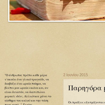
"O άνθρωπος πρέπει κάθε μέρα
2 Ιουνίου 2015
ν᾽ακούει ένα γλυκό τραγούδι, να
διαβάζει ένα ωραίο ποίημα, να
Παρηγόρα μ
βλέπει μια ωραία εικόνα και, αν
είναι δυνατόν, να διατυπώνει
μερικές ιδέες. Αλλιώτικα χάνει το
αίσθημα του καλού και την τάση
Οι πράξεις εξατμίζονται
προς αυτό...". Γκαίτε.