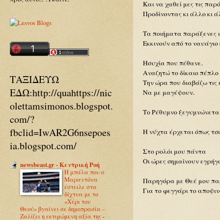
Και να χαθεί μες τις πα
Προδίνοντας κι άλλο κι ά
Τα ποιήματα παράξενες ι
Εκκινούν από το ναυάγιο
Ησυχία που πέθανε.
Αναζητώ το δίκαιο πέπλο
ΤΑΞΙΔΕΥΩ
Την ώρα που διαβάζω τις
ΕΔΩ:http://quahttps://nic
Να με μαγέψουν.
olettamsimonos.blogspot.
Το Ρέθυμνο ξεγυμνώνεται
com/?
fbclid=IwAR2G6nsepoes
Η νύχτα έρχεται όπως τσ
ia.blogspot.com/
Στο ρολόι μου πάντα
Οι ώρες σημαίνουν εγρήγ
newsbeast.gr - Κεντρική Ροή
Η μπάλα που ο
Μαραντόνα
Παρηγόρα με Θεέ μου πα
έστειλε στα
Για το φεγγάρι το αποψιν
δίχτυα με το
«Χέρι του
Θεού» βγαίνει σε δημοπρασία –
Ρέθυμνο 
Ζαλίζει η εκτιμώμενη αξία της
-