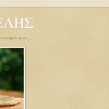
ΕΛΗΣ
ι ο καημός μου…