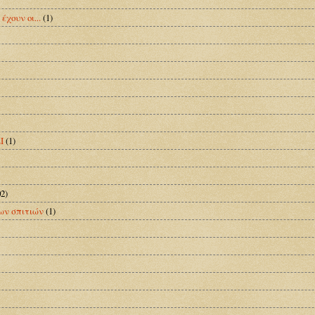
έχουν οι...
(1)
Ι
(1)
02)
ων σπιτιών
(1)