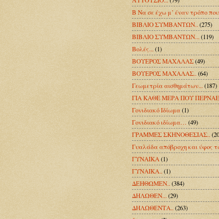
Β Να σε έχω μ’ έναν τρόπο που 
ΒΙΒΛΙΟ ΣΥΜΒΑΝΤΩΝ..
(275)
ΒΙΒΛΙΟ ΣΥΜΒΑΝΤΩΝ...
(119)
Βολές...
(1)
ΒΟΥΕΡΟΣ ΜΑΧΑΛΑΣ
(49)
ΒΟΥΕΡΟΣ ΜΑΧΑΛΑΣ..
(64)
Γεωμετρία αισθημάτων...
(187)
ΓΙΑ ΚΑΘΕ ΜΕΡΑ ΠΟΥ ΠΕΡΝΑΕ
Γονιδιακό Ιδίωμα
(1)
Γονιδιακό ιδίωμα…
(49)
ΓΡΑΜΜΕΣ ΣΚΗΝΟΘΕΣΙΑΣ..
(2
Γυαλάδα απόβροχη και ύφος τ
ΓΥΝΑΙΚΑ
(1)
ΓΥΝΑΙΚΑ..
(1)
ΔΕΗΘΩΜΕΝ..
(384)
ΔΗΛΩΘΕΝ...
(29)
ΔΗΛΩΘΕΝΤΑ..
(263)