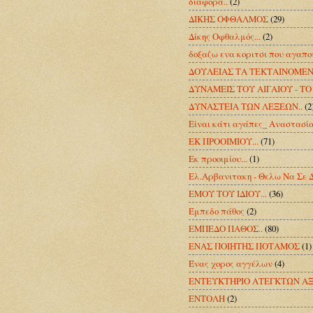
διαφορα..
(2)
ΔΙΚΗΣ ΟΦΘΑΛΜΟΣ
(29)
Δίκης Οφθαλμός...
(2)
δοξαζω ενα κοριτσι που αγαπ
ΔΟΥΛΕΙΑΣ ΤΑ ΤΕΚΤΑΙΝΟΜΕΝΑ
ΔΥΝΑΜΕΙΣ ΤΟΥ ΑΙΓΑΙΟΥ - ΤΟ
ΔΥΝΑΣΤΕΙΑ ΤΩΝ ΛΕΞΕΩΝ..
(2
Είναι κάτι αγάπες_ Αναστασί
ΕΚ ΠΡΟΟΙΜΙΟΥ...
(71)
Εκ προοιμίου...
(1)
Ελ.Αρβανιτακη - Θελω Να Σε 
ΕΜΟΥ ΤΟΥ ΙΔΙΟΥ...
(36)
Έμπεδο πάθος
(2)
ΕΜΠΕΔΟ ΠΑΘΟΣ..
(80)
ΕΝΑΣ ΠΟΙΗΤΗΣ ΠΟΤΑΜΟΣ
(1)
Ένας χορος αγγέλων
(4)
ΕΝΤΕΥΚΤΗΡΙΟ ΑΤΕΓΚΤΩΝ ΑΞ
ΕΝΤΟΛΗ
(2)