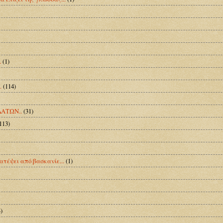
.
(1)
.
(114)
ΑΤΩΝ..
(31)
113)
ατέψει από βασκανίε...
(1)
)