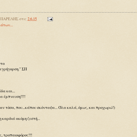
 ΠΑΡΕΛΗΣ
στις
2.6.15
άτων...
ντα
 εγρήγορση." ΣΠ
α και...
α έμπνευση!!!!
σαν τόσα, που...κάπου σκόνταψα... Όλα καλά, όμως, και προχωρώ!)
η καρδιά ακόμη ζεστή...
, τροπαιοφόρος!!!