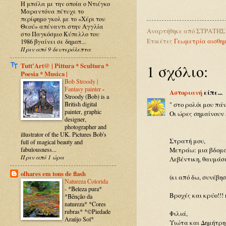
Η μπάλα με την οποία ο Ντιέγκο
Μαραντόνα πέτυχε το
περίφημο γκολ με το «Χέρι του
Θεού» απέναντι στην Αγγλία
Αναρτήθηκε από
ΣΤΡΑΤΗΣ
στο Παγκόσμιο Κύπελλο του
Ετικέτες
Γεωμετρία αισθημ
1986 βγαίνει σε δημοπ...
Πριν από 9 δευτερόλεπτα
Tutt'Art@ | Pittura * Scultura *
1 σχόλιο:
Poesia * Musica |
Bob Stroody |
Fantasy painter
-
Αστοριανή
είπε...
Stroody (Bob) is a
British digital
" στο ρολόι μου πά
painter, graphic
Οι ώρες σημαίνουν
designer,
photographer and
illustrator of the UK. Pictures Bob's
Στρατή μου,
full of magical beauty and
fabulousness...
Μετράω: μια βδομάδ
Πριν από 1 ώρα
Λεβέντικη, θαυμάσι
olhares em tons de flash
(κι από δω, συνέβη
Natureza Colorida
-
*Beleza pura*
Βροχές και κρύο!!! 
*Bênção da
natureza* *Cores
rubras* *©Piedade
Φιλιά,
Araújo Sol*
Υιώτα και Δημήτρης