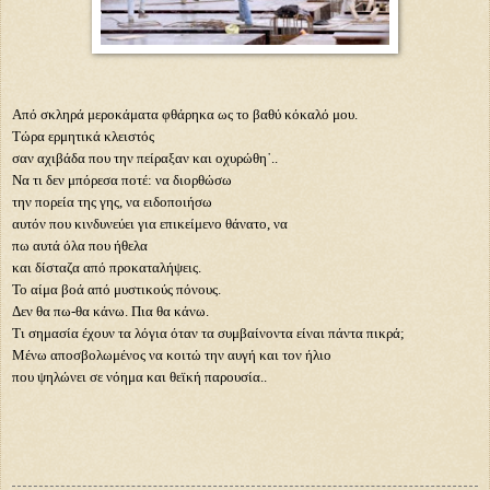
Από σκληρά μεροκάματα φθάρηκα ως το βαθύ κόκαλό μου.
Τώρα ερμητικά κλειστός
σαν αχιβάδα που την πείραξαν και οχυρώθη
᾿
..
Να τι δεν μπόρεσα ποτέ: να διορθώσω
την πορεία της γης, να ειδοποιήσω
αυτόν που κινδυνεύει για επικείμενο θάνατο, να
πω αυτά όλα που ήθελα
και δίσταζα από προκαταλήψεις.
Το αίμα βοά από μυστικούς πόνους.
Δεν θα πω-θα κάνω. Πια θα κάνω.
Τι σημασία έχουν τα λόγια όταν τα συμβαίνοντα είναι πάντα πικρά;
Μένω αποσβολωμένος να κοιτώ την αυγή και τον ήλιο
που ψηλώνει σε νόημα και θεϊκή παρουσία..