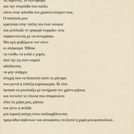
τις λεμονιές, το οξύ άρωμα
και την σπιρτάδα που παίζει
πάνω στην φλούδα του χρυσού κόσμου τους.
Ο παππούς μου
κρατούσε στην τσέπη του έναν σουγιά
και μπόλιαζε το τρυφερό κορμάκι τους
παρακινώντας με να αντιγράψω.
Μα εγώ φοβόμουν τον πόνο
κι απέφευγα. Ήθελα
να νιώθω να κυλά ο χυμός
από την γη στον καρπό
αδιάλειπτα,
να μην υπάρχει
στιγμή που να διακοπεί αυτό το μήνυμα
που γεννά η ένδοξη καρποφορία. Κι έτσι
έφτασα να μπολιάζω με ποιήματα τον χρόνο-μήπως
και τονιστεί το τίποτα που στεφανώνει
όλες τις μέρες μας, μήπως
και γίνει η σελίδα
μία λυρική απόχη όπου συλλαμβάνονται
τραγούδια αηδονιών και αποφάσεις να ζευτεί η χαρά μου φυσεκλίκια..