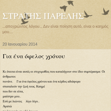
ΣΤΡΑΤΗΣ ΠΑΡΕΛΗΣ
...αποχρώντος λόγου... Δεν είναι ποίηση αυτό, είναι ο καημός
μου…
20 Ιανουαρίου 2014
Για ένα όφελος χρόνου
Κι έπειτα είναι αυτές οι στιχομυθίες που καταλήγουν στο ίδιο συμπέρασμα: Οι
άνθρωποι
πονάνε. Για ένα όφελος χρόνου και ένα κέρδος αδιάφορο
σπαταλούν την ζωή τους. Καημέ
που δεν σε είπα,
μαέστρο μου..
Εσύ με λιώνεις λίγο λίγο..
Αγαπώ