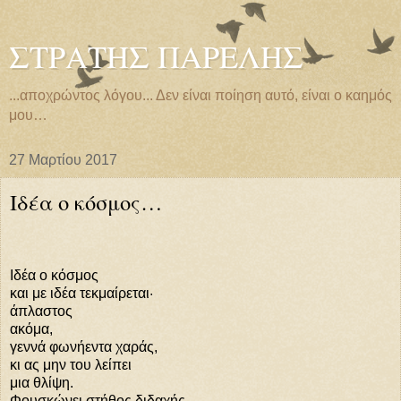
ΣΤΡΑΤΗΣ ΠΑΡΕΛΗΣ
...αποχρώντος λόγου... Δεν είναι ποίηση αυτό, είναι ο καημός
μου…
27 Μαρτίου 2017
Ιδέα ο κόσμος…
Ιδέα ο κόσμος
και με ιδέα τεκμαίρεται·
άπλαστος
ακόμα,
γεννά φωνήεντα χαράς,
κι ας μην του λείπει
μια θλίψη.
Φουσκώνει στήθος διδαχής